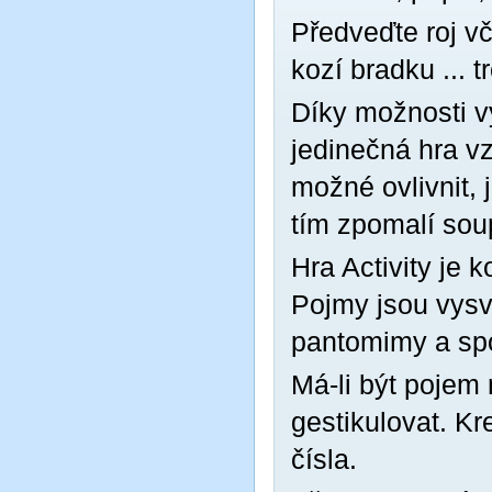
Předveďte roj vč
kozí bradku ... t
Díky možnosti v
jedinečná hra v
možné ovlivnit, 
tím zpomalí sou
Hra Activity je 
Pojmy jsou vysv
pantomimy a spo
Má-li být pojem 
gestikulovat. K
čísla.