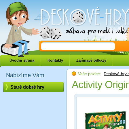
Deskové-hry.eu
Úvodní strana
Kontakty
Zajímavé odkazy
Vaše pozice:
Deskové-hry.
Nabízíme Vám
Activity Origi
Staré dobré hry