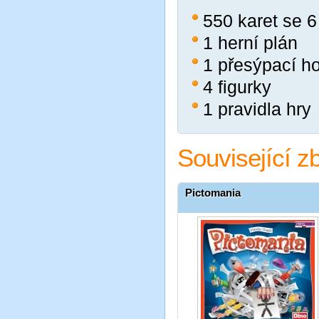
550 karet se 
1 herní plán
1 přesýpací h
4 figurky
1 pravidla hry
Související z
Pictomania