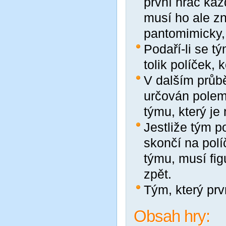
první hráč kaž
musí ho ale z
pantomimicky,
Podaří-li se t
tolik políček, 
V dalším průb
určován polem 
týmu, který je
Jestliže tým p
skončí na polí
týmu, musí fig
zpět.
Tým, který prv
Obsah hry: