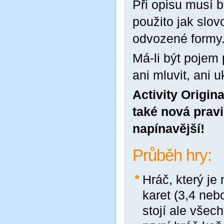
Při opisu musí 
použito jak slov
odvozené formy
Má-li být pojem 
ani mluvit, ani 
Activity Origin
také nová pravi
napínavější!
Průběh hry:
Hráč, který je
karet (3,4 neb
stojí ale všec