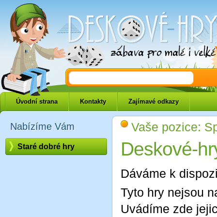
Deskové-hry.eu
Úvodní strana
Kontakty
Zajímavé odkazy
Vaše pozice: S
Nabízíme Vám
Deskové-hr
Staré dobré hry
Dáváme k dispoz
Tyto hry nejsou n
Uvádíme zde jejic