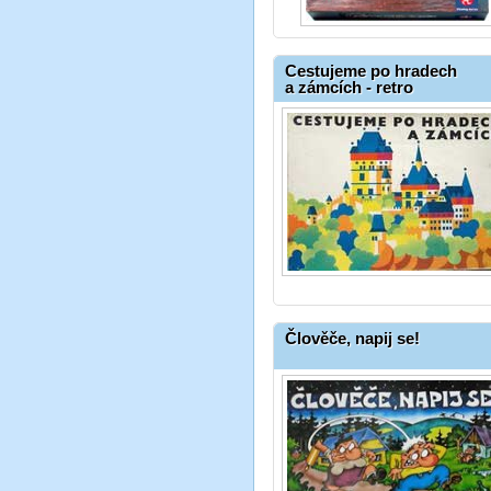
Cestujeme po hradech
a zámcích - retro
Člověče, napij se!