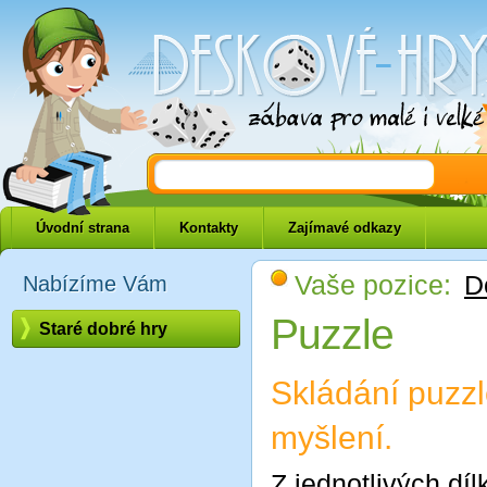
Deskové-hry.eu
Úvodní strana
Kontakty
Zajímavé odkazy
Vaše pozice:
D
Nabízíme Vám
Puzzle
Staré dobré hry
Skládání puzzle
myšlení.
Z jednotlivých dí