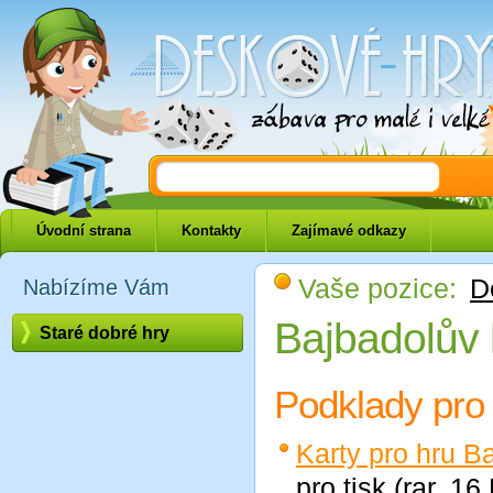
Deskové-hry.eu
Úvodní strana
Kontakty
Zajímavé odkazy
Vaše pozice:
D
Nabízíme Vám
Bajbadolův 
Staré dobré hry
Podklady pro
Karty pro hru B
pro tisk (rar, 16