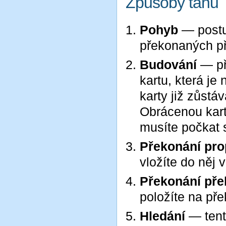
Způsoby tahů
Pohyb
— postu
překonaných pře
Budování
— př
kartu, která j
karty již zůstá
Obrácenou kart
musíte počkat s
Překonání pro
vložíte do něj
Překonání př
položíte na př
Hledání
— tent