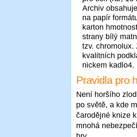
Archiv obsahuje
na papír formá
karton hmotnost
strany bílý matn
tzv. chromolux.
kvalitních podkl
nickem kadlo4.
Pravidla pro 
Není horšího zlod
po světě, a kde m
čarodějné knize k
mnohá nebezpečí. 
hry.