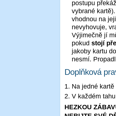
postupu překáž
vybrané kartě)
vhodnou na jej
nevyhovuje, vra
Výjimečně jí m
pokud
stojí př
jakoby kartu do
nesmí. Propadl
Doplňková pra
Na jedné kartě
V každém tahu 
HEZKOU ZÁBAVU
NEBIJTE SVÉ DĚ