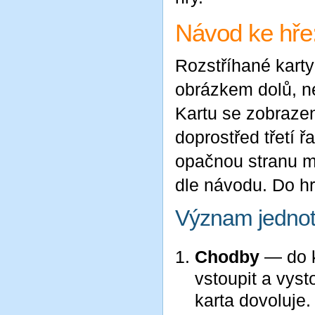
Návod ke hře
Rozstříhané karty
obrázkem dolů, ne
Kartu se zobrazen
doprostřed třetí ř
opačnou stranu mi
dle návodu. Do hr
Význam jednotl
Chodby
— do 
vstoupit a vyst
karta dovoluje.