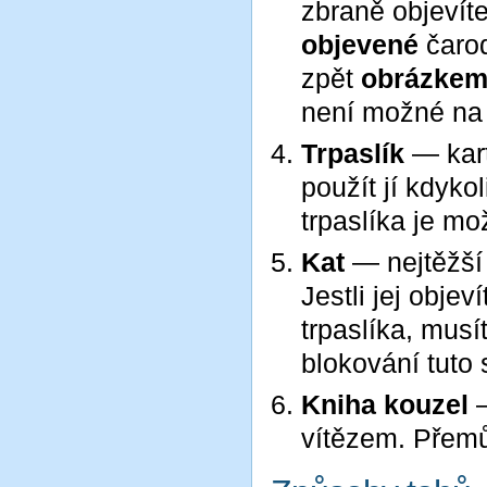
zbraně objevít
objevené
čaro
zpět
obrázkem
není možné na t
Trpaslík
— kart
použít jí kdyko
trpaslíka je mo
Kat
— nejtěžš
Jestli jej objev
trpaslíka, musí
blokování tuto 
Kniha kouzel
vítězem. Přem