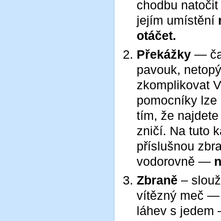
chodbu natočit
jejím umístění
otáčet.
Překážky
— ča
pavouk, netopý
zkomplikovat 
pomocníky lze 
tím, že najdet
zničí. Na tuto 
příslušnou zbr
vodorovně —
n
Zbraně
– slou
vítězný meč —
láhev s jedem