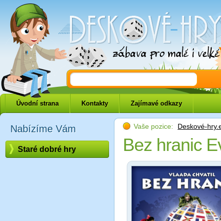
Deskové-hry.eu
Úvodní strana
Kontakty
Zajímavé odkazy
Vaše pozice:
Deskové-hry.
Nabízíme Vám
Bez hranic 
Staré dobré hry