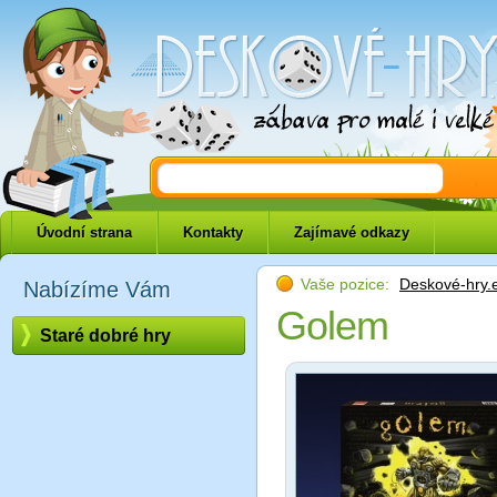
Deskové-hry.eu
Úvodní strana
Kontakty
Zajímavé odkazy
Vaše pozice:
Deskové-hry.
Nabízíme Vám
Golem
Staré dobré hry