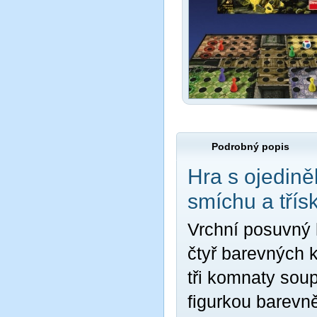
Podrobný popis
Hra s ojedin
smíchu a třísk
Vrchní posuvný 
čtyř barevných k
tři komnaty soup
figurkou barevn