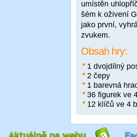
umístěn uhlopří
šém k oživení G
jako první, vyh
zvukem.
Obsah hry:
1 dvojdílný po
2 čepy
1 barevná hrac
36 figurek ve 
12 klíčů ve 4 