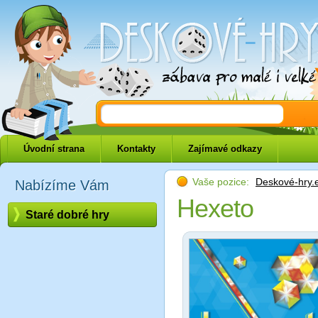
Deskové-hry.eu
Úvodní strana
Kontakty
Zajímavé odkazy
Vaše pozice:
Deskové-hry.
Nabízíme Vám
Hexeto
Staré dobré hry