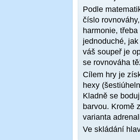
Podle matematik
číslo rovnováhy
harmonie, třeba 
jednoduché, jak 
váš soupeř je o
se rovnováha tě
Cílem hry je zís
hexy (šestiúheln
Kladně se boduj
barvou. Kromě zá
varianta adrenal
Ve skládání hla