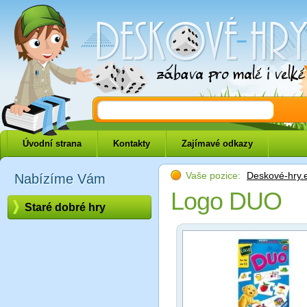
Deskové-hry.eu
Úvodní strana
Kontakty
Zajímavé odkazy
Vaše pozice:
Deskové-hry.
Nabízíme Vám
Logo DUO
Staré dobré hry