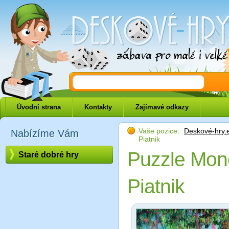
Deskové-hry.eu
Úvodní strana
Kontakty
Zajímavé odkazy
Vaše pozice:
Deskové-hry.
Nabízíme Vám
Piatnik
Puzzle Mone
Staré dobré hry
Piatnik