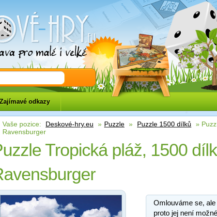
eu
Zajímavé odkazy
Vaše pozice:
Deskové-hry.eu
»
Puzzle
»
Puzzle 1500 dílků
» Puzzl
Ravensburger
uzzle Tropická pláž, 1500 dílk
Ravensburger
Omlouváme se, ale
proto jej není možné