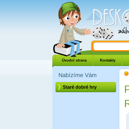
Deskové-hry.
Úvodní strana
Kontakty
Nabízíme Vám
P
Staré dobré hry