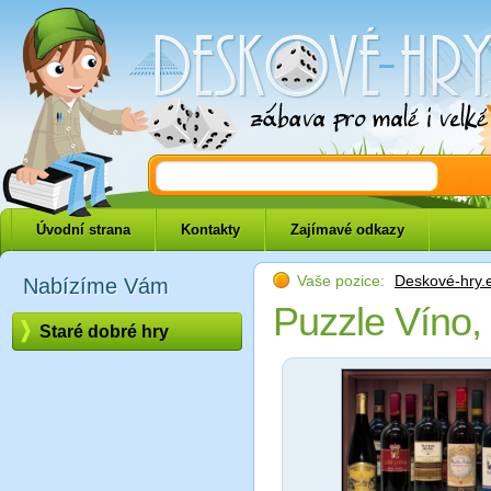
Deskové-hry.eu
Úvodní strana
Kontakty
Zajímavé odkazy
Vaše pozice:
Deskové-hry.
Nabízíme Vám
Puzzle Víno, 
Staré dobré hry