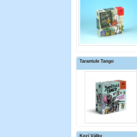
Tarantule Tango
Kozí Války