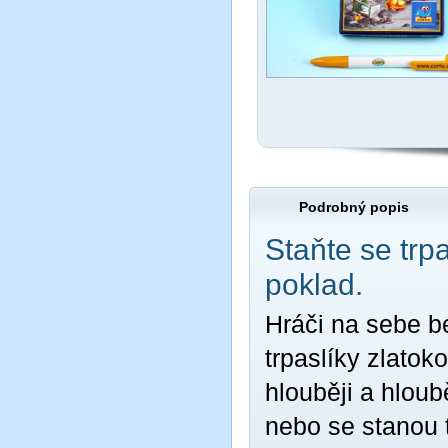
Podrobný popis
Staňte se trp
poklad.
Hráči na sebe b
trpaslíky zlatok
hlouběji a hloubě
nebo se stanou t