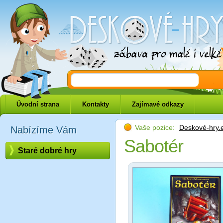
Deskové-hry.eu
Úvodní strana
Kontakty
Zajímavé odkazy
Vaše pozice:
Deskové-hry.
Nabízíme Vám
Sabotér
Staré dobré hry