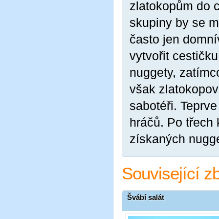
zlatokopům do c
skupiny by se m
často jen domní
vytvořit cestičk
nuggety, zatímc
však zlatokopov
sabotéři. Teprve 
hráčů. Po třech
získaných nugge
Související z
Švábí salát