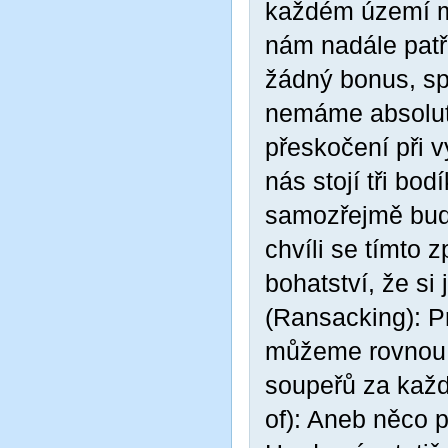
každém území m
nám nadále patř
žádný bonus, sp
nemáme absolutn
přeskočení při 
nás stojí tři bo
samozřejmě bud
chvíli se tímto
bohatství, že si
(Ransacking): P
můžeme rovnou p
soupeřů za kaž
of): Aneb něco 