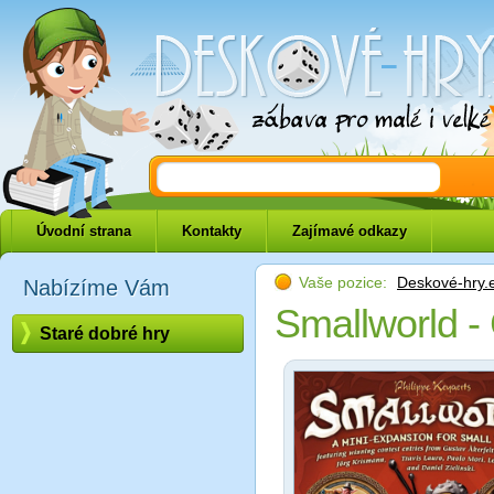
Deskové-hry.eu
Úvodní strana
Kontakty
Zajímavé odkazy
Vaše pozice:
Deskové-hry.
Nabízíme Vám
Smallworld -
Staré dobré hry