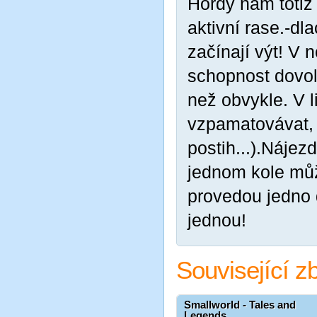
Hordy nám totiž 
aktivní rase.-dl
začínají výt! V 
schopnost dovolí
než obvykle. V 
vzpamatovávat, 
postih...).Nájezd
jednom kole můž
provedou jedno 
jednou!
Související z
Smallworld - Tales and
Legends