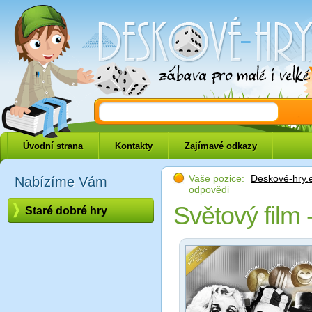
Deskové-hry.eu
Úvodní strana
Kontakty
Zajímavé odkazy
Vaše pozice:
Deskové-hry.
Nabízíme Vám
odpovědi
Světový film 
Staré dobré hry