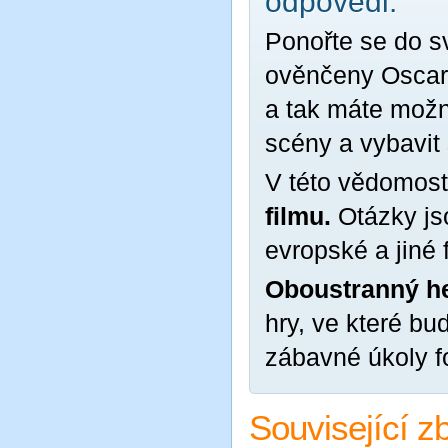
odpovědi.
Ponořte se do s
ověnčeny Oscary
a tak máte možn
scény a vybavit
V této vědomost
filmu.
Otázky jso
evropské a jiné fi
Oboustranný he
hry, ve které bu
zábavné úkoly f
Související z