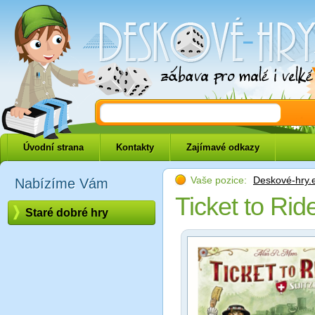
Deskové-hry.eu
Úvodní strana
Kontakty
Zajímavé odkazy
Vaše pozice:
Deskové-hry.
Nabízíme Vám
Ticket to Rid
Staré dobré hry