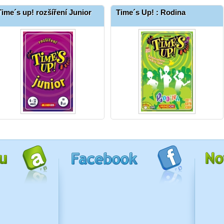
Time´s up! rozšíření Junior
Time´s Up! : Rodina