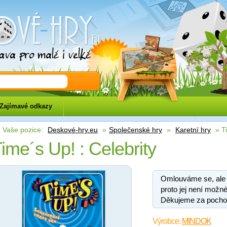
eu
Zajímavé odkazy
Vaše pozice:
Deskové-hry.eu
»
Společenské hry
»
Karetní hry
» Ti
ime´s Up! : Celebrity
Omlouváme se, ale
proto jej není možné
Děkujeme za pocho
Výrobce:
MINDOK