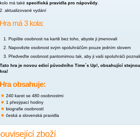
kolo má také
specifická pravidla pro nápovědy
.
2. aktualizované vydání
Hra má
3 kola:
Popište osobnost na kartě bez toho, abyste ji jmenovali
Napovězte osobnost svým spoluhráčům pouze jedním slovem
Předveďte osobnost pantomimou tak, aby ji vaši spoluhráči poznal
Tato hra je novou edicí původního Time´s Up!
, obsahující stejno
hra!
Hra obsahuje:
240 karet se 480 osobnostmi
1 přesýpací hodiny
biografie osobností
česká a slovenská pravidla
ouvisející zboží