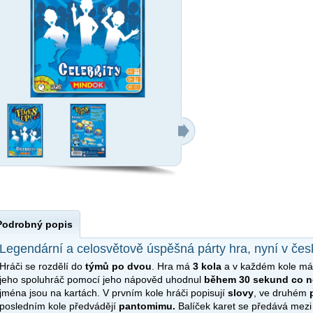
Podrobný popis
Legendární a celosvětově úspěšná párty hra, nyní v če
Hráči se rozdělí do
týmů po dvou
. Hra má
3 kola
a v každém kole má 
jeho spoluhráč pomocí jeho nápověd uhodnul
během 30 sekund
co n
jména jsou na kartách. V prvním kole hráči popisují
slovy
, ve druhém
posledním kole předvádějí
pantomimu.
Balíček karet se předává mezi