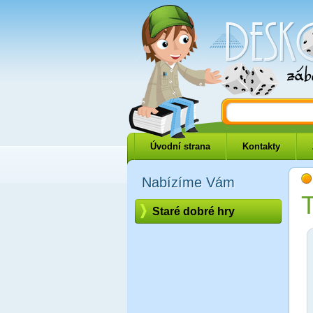
Deskové-hry.
Úvodní strana
Kontakty
Nabízíme Vám
T
Staré dobré hry