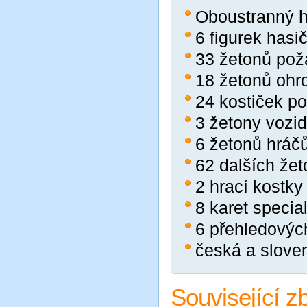
Oboustranný h
6 figurek hasi
33 žetonů pož
18 žetonů ohr
24 kostiček p
3 žetony vozid
6 žetonů hráč
62 dalších že
2 hrací kostky
8 karet special
6 přehledovýc
česká a sloven
Související z