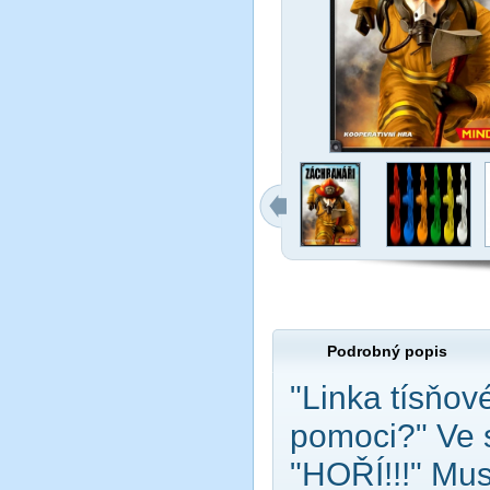
Podrobný popis
"Linka tísňo
pomoci?" Ve s
"HOŘÍ!!!" Musí