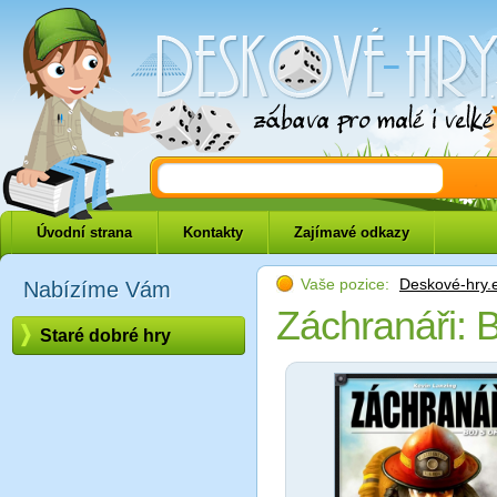
Deskové-hry.eu
Úvodní strana
Kontakty
Zajímavé odkazy
Vaše pozice:
Deskové-hry.
Nabízíme Vám
Záchranáři: 
Staré dobré hry