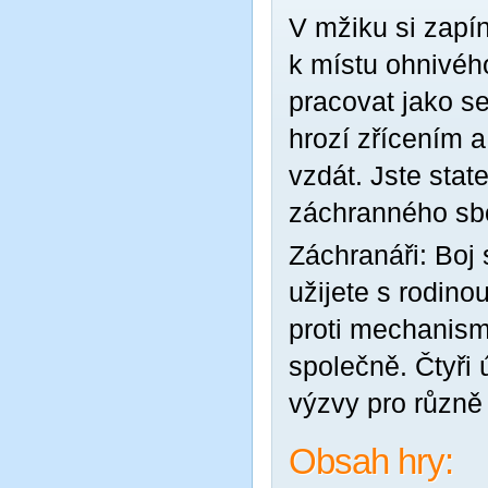
V mžiku si zapín
k místu ohnivého
pracovat jako s
hrozí zřícením a
vzdát. Jste stat
záchranného sbor
Záchranáři: Boj 
užijete s rodinou
proti mechanismu
společně. Čtyři
výzvy pro různě
Obsah hry: