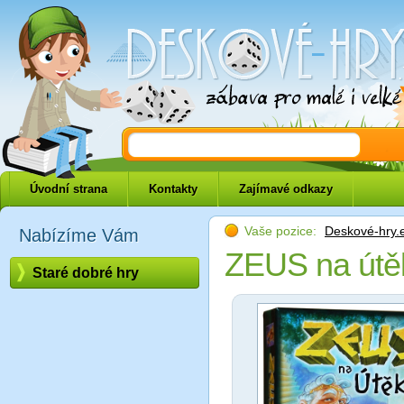
Deskové-hry.eu
Úvodní strana
Kontakty
Zajímavé odkazy
Vaše pozice:
Deskové-hry.
Nabízíme Vám
ZEUS na út
Staré dobré hry