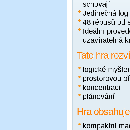
schovají.
Jedinečná log
48 rébusů od 
Ideální proved
uzavíratelná k
Tato hra rozvíj
logické myšle
prostorovou př
koncentraci
plánování
Hra obsahuje
kompaktní mag