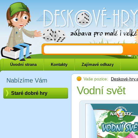
Deskové-hry.eu
Úvodní strana
Kontakty
Zajímavé odkazy
Vaše pozice:
Deskové-hry.
Nabízíme Vám
Vodní svět
Staré dobré hry