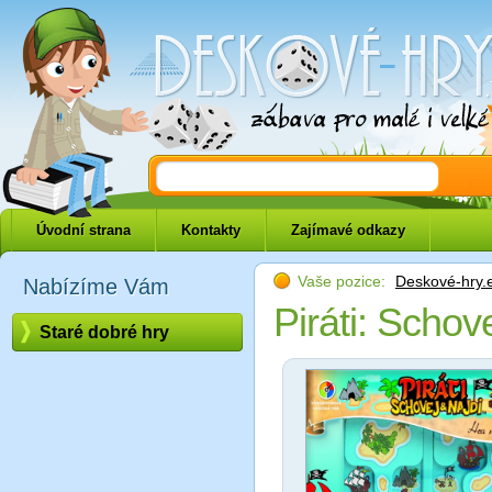
Deskové-hry.eu
Úvodní strana
Kontakty
Zajímavé odkazy
Vaše pozice:
Deskové-hry.
Nabízíme Vám
Piráti: Schove
Staré dobré hry