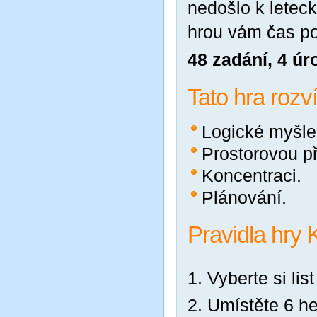
nedošlo k leteck
hrou vám čas pol
48 zadání, 4 úr
Tato hra rozvíj
Logické myšle
Prostorovou př
Koncentraci.
Plánování.
Pravidla hry K
Vyberte si lis
Umístěte 6 he