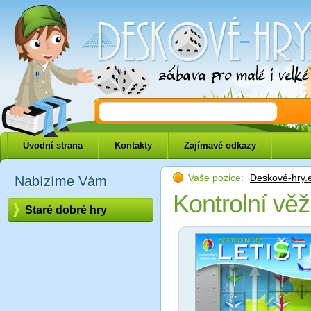
Deskové-hry.eu
Úvodní strana
Kontakty
Zajímavé odkazy
Vaše pozice:
Deskové-hry.
Nabízíme Vám
Kontrolní věž 
Staré dobré hry