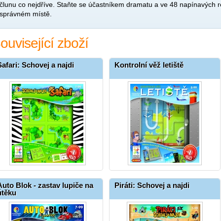
člunu co nejdříve. Staňte se účastníkem dramatu a ve 48 napínavých r
správném místě.
ouvisející zboží
Safari: Schovej a najdi
Kontrolní věž letiště
Auto Blok - zastav lupiče na
Piráti: Schovej a najdi
útěku