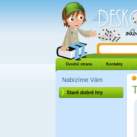
Deskové-hry.
Úvodní strana
Kontakty
Nabízíme Vám
T
Staré dobré hry