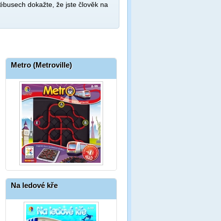
ébusech dokažte, že jste člověk na
Metro (Metroville)
Na ledové kře