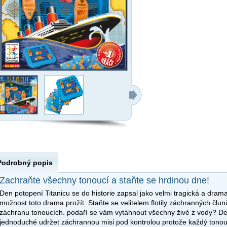
Podrobný popis
Zachraňte všechny tonoucí a staňte se hrdinou dne!
Den potopení Titanicu se do historie zapsal jako velmi tragická a drama
možnost toto drama prožít. Staňte se velitelem flotily záchranných člu
záchranu tonoucích. podaří se vám vytáhnout všechny živé z vody? D
jednoduché udržet záchrannou misi pod kontrolou protože každý tonouc