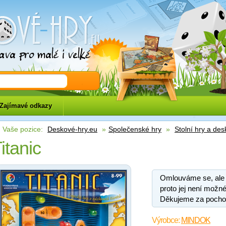
eu
Zajímavé odkazy
Vaše pozice:
Deskové-hry.eu
»
Společenské hry
»
Stolní hry a des
itanic
Omlouváme se, ale
proto jej není možné
Děkujeme za pocho
Výrobce:
MINDOK