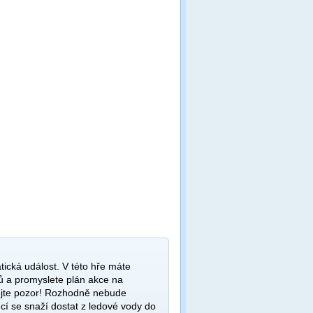
tická událost. V této hře máte
nů a promyslete plán akce na
ejte pozor! Rozhodně nebude
í se snaží dostat z ledové vody do