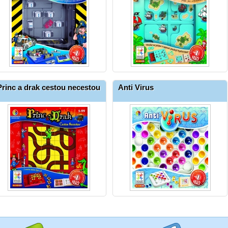
Princ a drak cestou necestou
Anti Virus